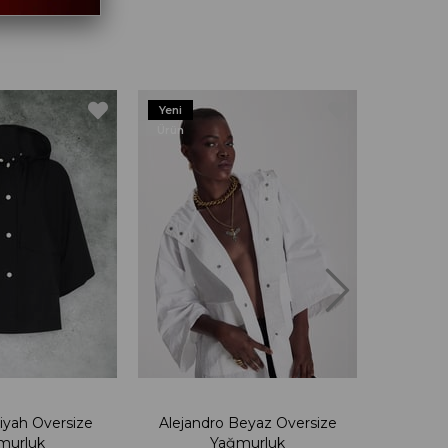
Yeni
Yeni
Ürün
Ürün
Siyah Oversize
Alejandro Beyaz Oversize
Aleja
murluk
Yağmurluk