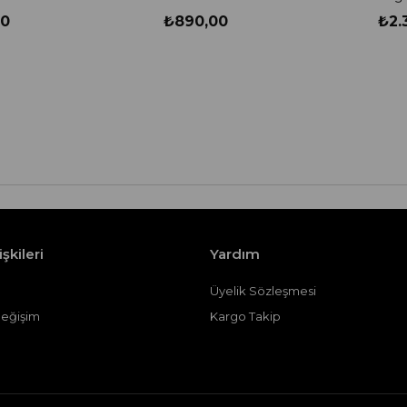
00
₺890,00
₺2.
işkileri
Yardım
Üyelik Sözleşmesi
Değişim
Kargo Takip