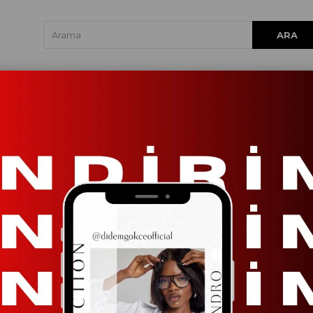
Alejandro Siyah Cro
Stok Kodu
Stok Kodu
(ALJ-01)
%100 cotton - Etek Genişliği 58 Cm'
₺540,00
Renk
Siyah
Beden