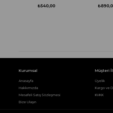
₺540,00
₺890,
Kurumsal
Müşteri İl
Anasayfa
Üyelik
Hakkımızda
Kargo ve 
Mesafeli Satış Sözleşmesi
KVKK
Bize Ulaşın