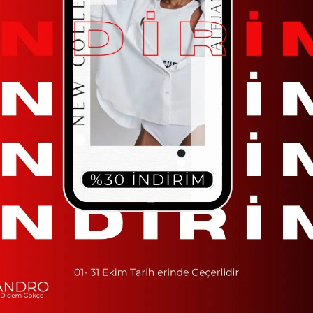
Standart
TAVSIYE ET
YOR
ÜRÜN ÖZELLIKLERI
Alejandro Siyah Crop Tshirt
YORUMLAR
(0)
ÖDEME SEÇENEKLERI
ÜRÜN ÖNERILERI