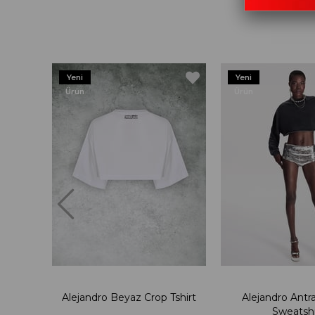
Yeni
Yeni
Ürün
Ürün
Alejandro Beyaz Crop Tshirt
Alejandro Antra
Sweatshi