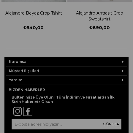
Beyaz Crop Tshirt
Alejandro Antrasit Crop
Alejand
Sweatshirt
Sw
540,00
₺890,00
₺
Kurumsal
Müşteri İlişkileri
Yardım
BIZDEN HABERLER
Bültenimize Üye Olun ! Tüm İndirim ve Fırsatlardan İlk
Sizin Haberiniz Olsun
GÖNDER