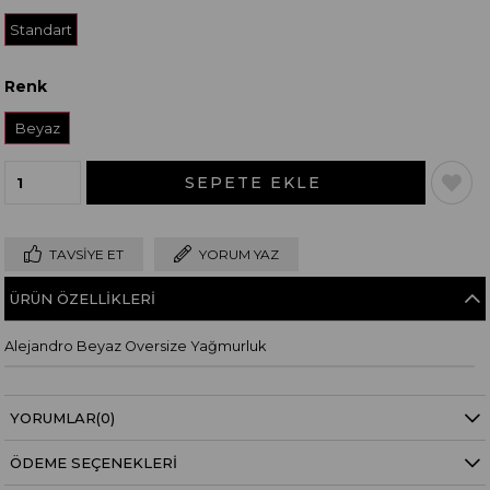
Standart
Renk
Beden Tablosu
Beden Tablosu
Beyaz
TAVSIYE ET
YORUM YAZ
ÜRÜN ÖZELLIKLERI
Alejandro Beyaz Oversize Yağmurluk
YORUMLAR
(0)
ÖDEME SEÇENEKLERI