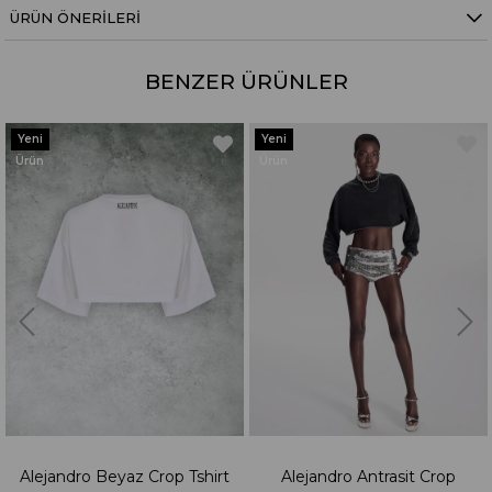
ÜRÜN ÖNERILERI
BENZER ÜRÜNLER
eni
Yeni
Y
rün
Ürün
Ü
Alejandro Beyaz Crop Tshirt
Alejandro Antrasit Crop