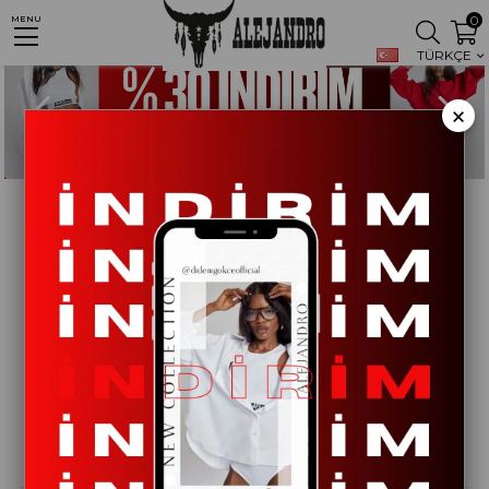
0
MENU
TÜRKÇE
×